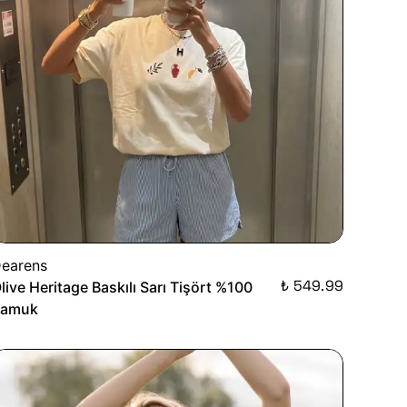
earens
₺ 549.99
live Heritage Baskılı Sarı Tişört %100
Pamuk