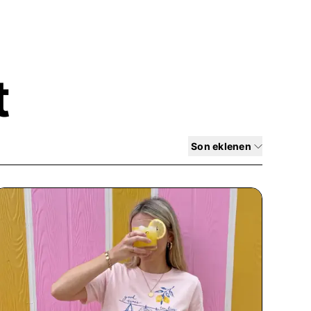
z üzerinden bize her zaman
yor ve size en iyi alışveriş deneyimini
t
Son eklenen