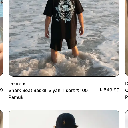
Dearens
D
99
₺ 549.99
Shark Boat Baskılı Siyah Tişört %100
O
Pamuk