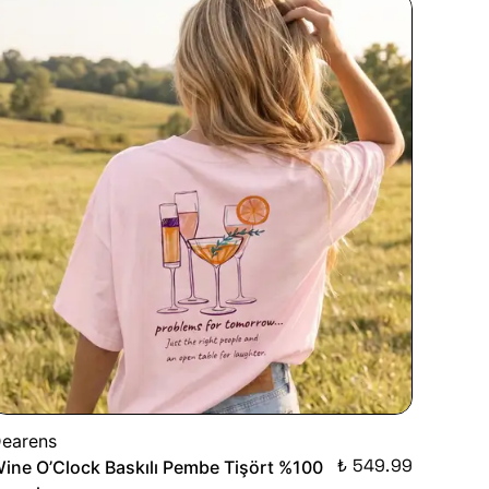
earens
₺ 549.99
ine O’Clock Baskılı Pembe Tişört %100