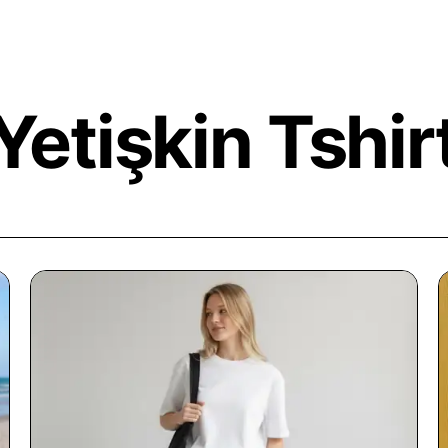
ilgili tüm sorularınız için WhatsApp hattımı
ulaşabilirsiniz. Müşteri memnuniyetini önemsi
sunmayı hedefliyoruz.
Yetişkin Tshir