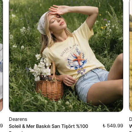
Dearens
D
99
₺ 549.99
Soleil & Mer Baskılı Sarı Tişört %100
W