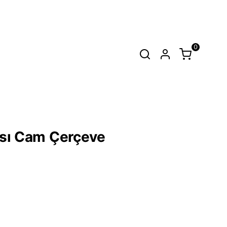
0
SEPET
(
0 Ürün
)
Alışveriş sepetinizde hiçbir şey yok.
rası Cam Çerçeve
Alışverişe Başla