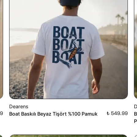
Dearens
D
99
₺ 549.99
Boat Baskılı Beyaz Tişört %100 Pamuk
B