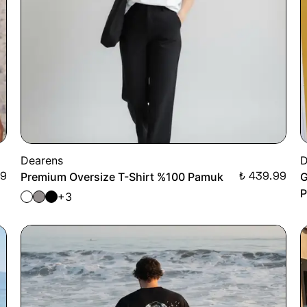
Dearens
D
99
₺ 439.99
Premium Oversize T-Shirt %100 Pamuk
G
+3