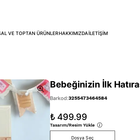
AL VE TOPTAN ÜRÜNLER
HAKKIMIZDA
İLETİŞİM
Bebeğinizin İlk Hatı
Barkod
:
3255473464584
₺ 499.99
Tasarım/Resim Yükle
Dosya Seç