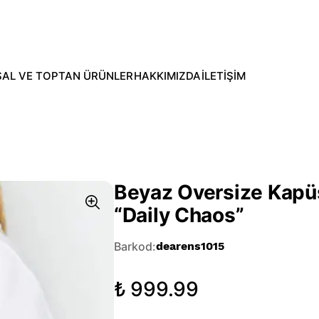
AL VE TOPTAN ÜRÜNLER
HAKKIMIZDA
İLETİŞİM
Beyaz Oversize Kapüş
“Daily Chaos”
Barkod
:
dearens1015
₺ 999.99