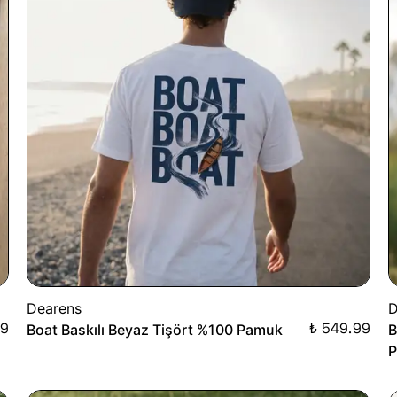
Dearens
D
99
₺ 549.99
Boat Baskılı Beyaz Tişört %100 Pamuk
B