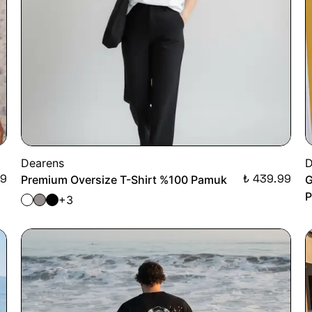
Dearens
D
99
₺ 439.99
Premium Oversize T-Shirt %100 Pamuk
G
+3