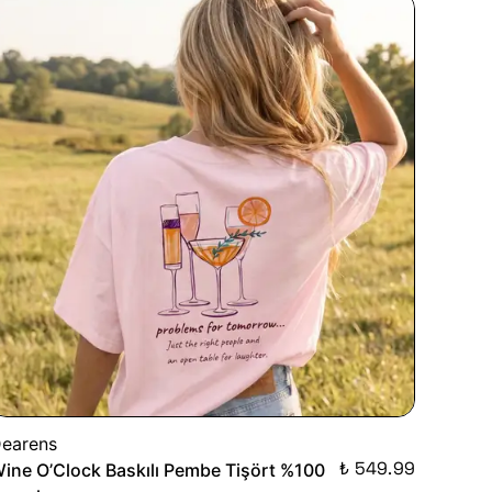
earens
₺ 549.99
ine O’Clock Baskılı Pembe Tişört %100