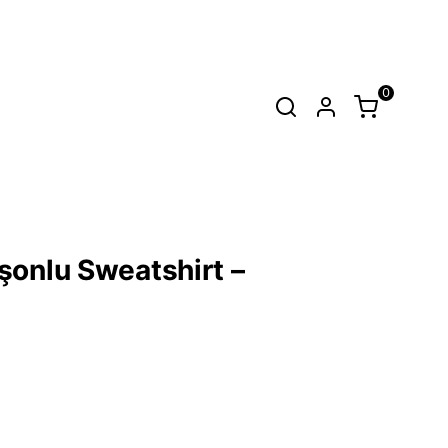
0
SEPET
(
0 Ürün
)
Alışveriş sepetinizde hiçbir şey yok.
onlu Sweatshirt –
Alışverişe Başla