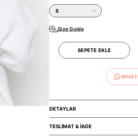
S
Size Guide
SEPETE EKLE
WHAT
DETAYLAR
Günlük hayatın kaosu içinde bile şıklığını ko
TESLİMAT & İADE
illüstrasyon baskısı ile tarzına enerjik ve eğl