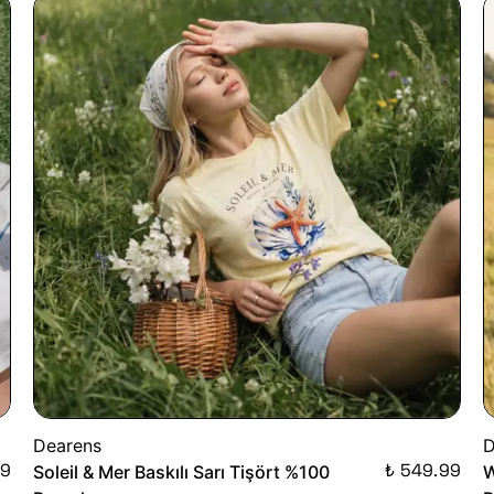
Dearens
D
99
₺ 549.99
Soleil & Mer Baskılı Sarı Tişört %100
W