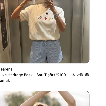
earens
₺ 549.99
live Heritage Baskılı Sarı Tişört %100
Pamuk