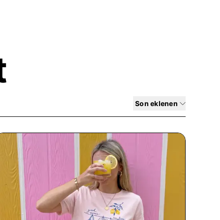
ünü içerisinde kargoya teslim edilmekte
ektedir. Satın aldığınız ürünleri, teslim
ılmamış ve orijinal ambalajı bozulmamış
ep edebilirsiniz. Kişiselleştirilmiş
 isteriz. İade ve değişim süreçlerinizle
t
z üzerinden bize her zaman
yor ve size en iyi alışveriş deneyimini
dirilmiş, sıcak tutan dokuda)
Son eklenen
ster