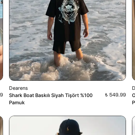
Dearens
D
99
₺ 549.99
Shark Boat Baskılı Siyah Tişört %100
O
Pamuk