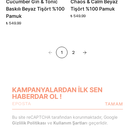
Cucumber Gin & Tonic
Chaos & Calm Beyaz
Baskılı Beyaz Tişört %100
Tişört %100 Pamuk
Pamuk
₺ 549.99
₺ 549.99
1
2
KAMPANYALARDAN İLK SEN
HABERDAR OL !
TAMAM
Bu site reCAPTCHA tarafından korunmaktadır, Google
Gizlilik Politikası
ve
Kullanım Şartları
geçerlidir.