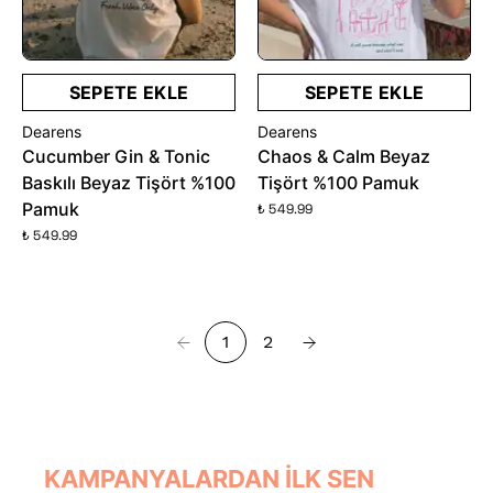
SEPETE EKLE
SEPETE EKLE
Dearens
Dearens
Cucumber Gin & Tonic
Chaos & Calm Beyaz
Baskılı Beyaz Tişört %100
Tişört %100 Pamuk
Pamuk
₺ 549.99
₺ 549.99
1
2
KAMPANYALARDAN İLK SEN